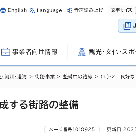
English
音声読み上げ
文字サイズ
Language
事業者向け情報
観光・文化・スポ
通・河川・港湾
>
街路事業
>
整備中の路線
> (1)-2 良
形成する街路の整備
ページ番号
1018925
更新日
202