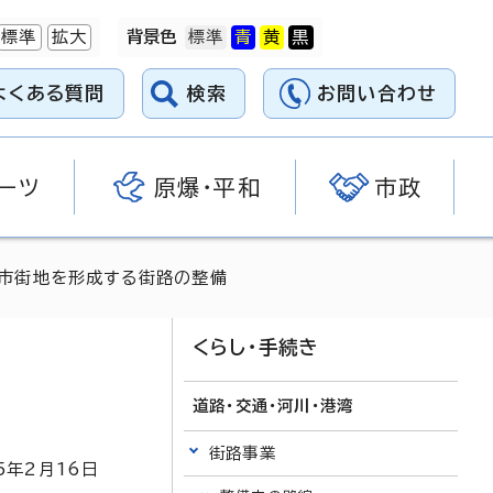
標準
拡大
背景色
よくある質問
検索
お問い合わせ
ーツ
原爆・平和
市政
好な市街地を形成する街路の整備
くらし・手続き
道路・交通・河川・港湾
街路事業
5
年2月
16
日