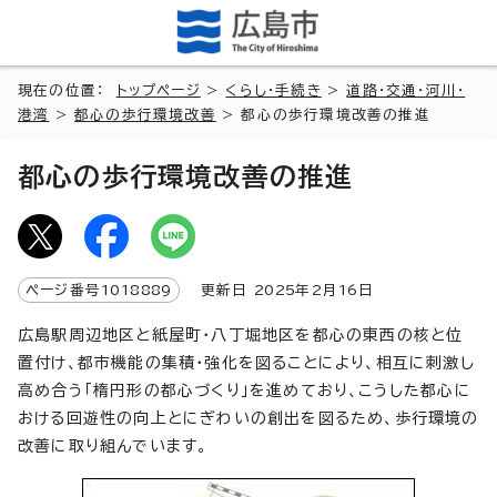
現在の位置：
トップページ
>
くらし・手続き
>
道路・交通・河川・
港湾
>
都心の歩行環境改善
> 都心の歩行環境改善の推進
都心の歩行環境改善の推進
ページ番号
1018889
更新日
2025
年2月
16
日
広島駅周辺地区と紙屋町・八丁堀地区を都心の東西の核と位
置付け、都市機能の集積・強化を図ることにより、相互に刺激し
高め合う「楕円形の都心づくり」を進めており、こうした都心に
おける回遊性の向上とにぎわいの創出を図るため、歩行環境の
改善に取り組んでいます。