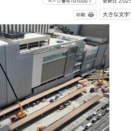
ページ番号
1010887
更新日
202
大きな文字
印刷