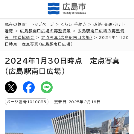
現在の位置：
トップページ
>
くらし・手続き
>
道路・交通・河川・
港湾
>
広島駅南口広場の再整備等
>
広島駅南口広場の再整備
等 推進協議会
>
定点写真（広島駅南口広場）
> 2024年1月30
日時点 定点写真（広島駅南口広場）
2024年1月30日時点 定点写真
（広島駅南口広場）
ページ番号
1010883
更新日
2025
年2月
16
日