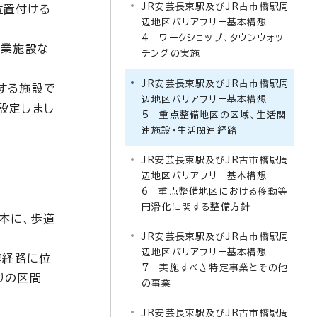
JR安芸長束駅及びJR古市橋駅周
位置付ける
辺地区バリアフリー基本構想
4 ワークショップ、タウンウォッ
商業施設な
チングの実施
JR安芸長束駅及びJR古市橋駅周
する施設で
辺地区バリアフリー基本構想
設定しまし
5 重点整備地区の区域、生活関
連施設・生活関連経路
JR安芸長束駅及びJR古市橋駅周
辺地区バリアフリー基本構想
6 重点整備地区における移動等
円滑化に関する整備方針
本に、歩道
JR安芸長束駅及びJR古市橋駅周
辺地区バリアフリー基本構想
連経路に位
7 実施すべき特定事業とその他
りの区間
の事業
JR安芸長束駅及びJR古市橋駅周