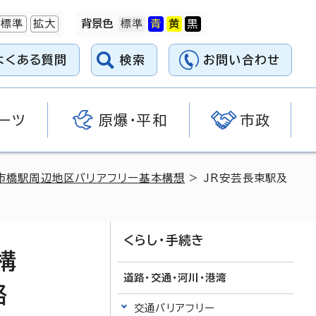
標準
拡大
背景色
よくある質問
検索
お問い合わせ
ーツ
原爆・平和
市政
古市橋駅周辺地区バリアフリー基本構想
> JR安芸長束駅及
くらし・手続き
構
道路・交通・河川・港湾
路
交通バリアフリー