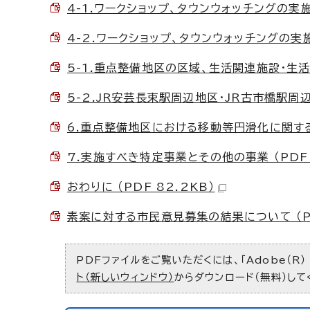
4-1.ワークショップ、タウンウォッチングの実施(1
4-2.ワークショップ、タウンウォッチングの実施(2
5-1.重点整備地区の区域、生活関連施設・生活関連
5-2.JR安芸長束駅周辺地区・JR古市橋駅周辺地
6.重点整備地区における移動等円滑化に関する整備
7.実施すべき特定事業とその他の事業 （PDF 1
おわりに （PDF 82.2KB）
素案に対する市民意見募集の結果について （PD
PDFファイルをご覧いただくには、「Adobe（R）
ト（新しいウィンドウ）
からダウンロード（無料）して