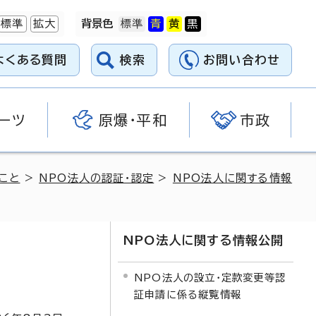
標準
拡大
背景色
よくある質問
検索
お問い合わせ
ーツ
原爆・平和
市政
こと
>
NPO法人の認証・認定
>
NPO法人に関する情報
NPO法人に関する情報公開
NPO法人の設立・定款変更等認
証申請に係る縦覧情報