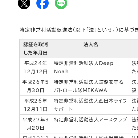
特定非営利活動促進法（以下「法」という。）に基
認証を取消
法人名
した年月日
平成24年
特定非営利活動法人Deep
法
12月12日
Noah
た
平成26年5
特定非営利活動法人道路を守る
法
月30日
パトロール隊MIKAWA
設
平成26年
特定非営利活動法人西日本ライフ
法
12月11日
サポート
た
平成27年3
特定非営利活動法人アースクラブ
法
月20日
た