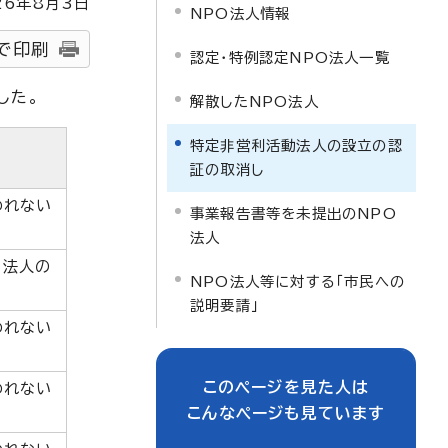
26
年8月3日
NPO法人情報
で印刷
認定・特例認定NPO法人一覧
した。
解散したNPO法人
特定非営利活動法人の設立の認
証の取消し
われない
事業報告書等を未提出のNPO
法人
、法人の
NPO法人等に対する「市民への
説明要請」
われない
このページを見た人は
われない
こんなページも見ています