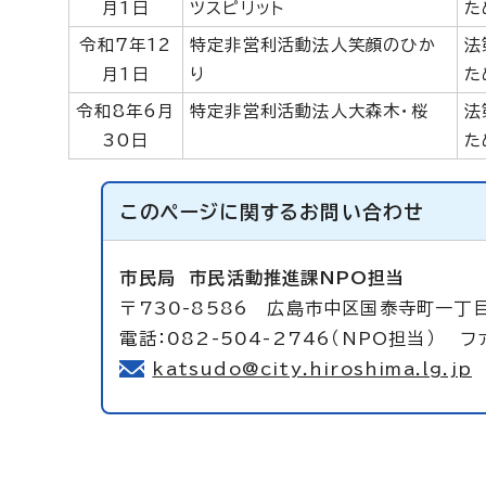
月1日
ツスピリット
た
令和7年12
特定非営利活動法人笑顔のひか
法
月1日
り
た
令和8年6月
特定非営利活動法人大森木・桜
法
30日
た
このページに関する
お問い合わせ
市民局
市民活動推進課NPO担当
〒730-8586 広島市中区国泰寺町一丁
電話：082-504-2746（NPO担当） ファ
katsudo@city.hiroshima.lg.jp