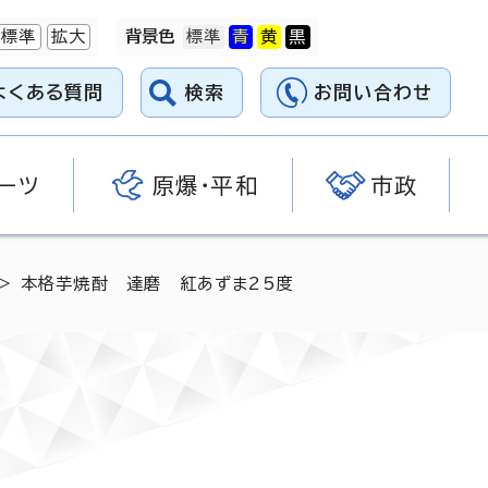
標準
拡大
背景色
よくある質問
検索
お問い合わせ
ーツ
原爆・平和
市政
> 本格芋焼酎 達磨 紅あずま25度