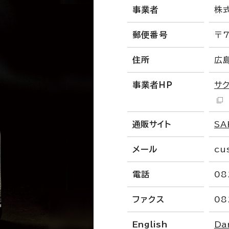
事業者
株
郵便番号
〒7
住所
広
事業者ＨＰ
サ
通販サイト
SA
メール
cu
電話
08
ファクス
08
English
Da