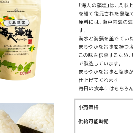
「海人の藻塩」は、呉市
を経て復元された藻塩
原料には、瀬戸内海の海
す。
海水と海藻を釜でていね
まろやかな旨味を持つ塩
この味を伝承するため、
で製造しています。
まろやかな旨味と塩味が
仕上げてくれます。
毎日の食卓にはもちろん
小売価格
供給可能時期