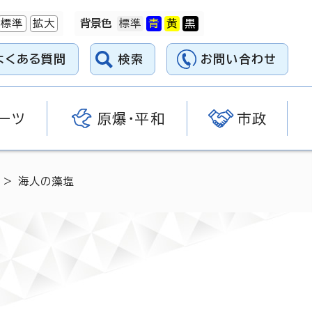
標準
拡大
背景色
よくある質問
検索
お問い合わせ
ーツ
原爆・平和
市政
> 海人の藻塩