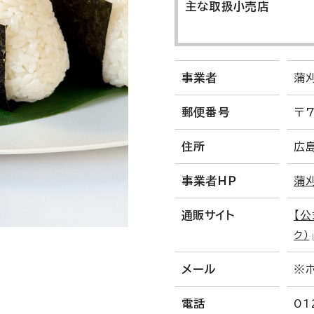
主な取扱小売店
事業者
蒲
郵便番号
〒7
住所
広
事業者ＨＰ
蒲
通販サイト
【
ク）
メール
※
電話
01