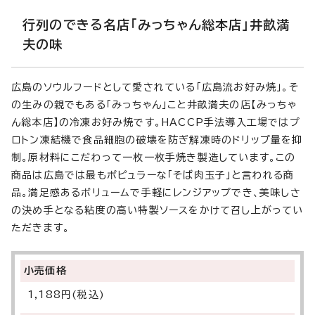
行列のできる名店「みっちゃん総本店」井畝満
夫の味
広島のソウルフードとして愛されている「広島流お好み焼」。そ
の生みの親でもある「みっちゃん」こと井畝満夫の店【みっちゃ
ん総本店】の冷凍お好み焼です。HACCP手法導入工場ではプ
ロトン凍結機で食品細胞の破壊を防ぎ解凍時のドリップ量を抑
制。原材料にこだわって一枚一枚手焼き製造しています。この
商品は広島では最もポピュラーな「そば肉玉子」と言われる商
品。満足感あるボリュームで手軽にレンジアップでき、美味しさ
の決め手となる粘度の高い特製ソースをかけて召し上がってい
ただきます。
小売価格
1,188円(税込)