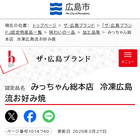
現在の位置：
トップページ
>
ザ・広島ブランド
>
「ザ・広島ブラン
ド」認定特産品一覧
>
味わいの一品
>
加工品等
> みっちゃん総
本店 冷凍広島流お好み焼
メニュー
みっちゃん総本店 冷凍広島
認定品名
流お好み焼
ページ番号
1014740
更新日
2025
年8月
27
日