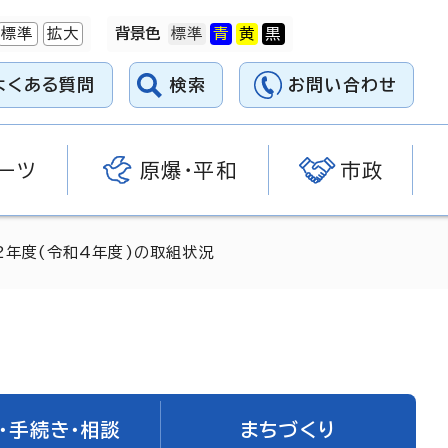
標準
拡大
背景色
よくある質問
検索
お問い合わせ
ーツ
原爆・平和
市政
2年度(令和4年度)の取組状況
・手続き・相談
まちづくり