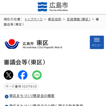
現在の位置：
トップページ
>
東区役所
>
区政情報（東区）
> 審
議会等（東区）
東区
広島市
メニュー
Hiroshima City Higashi Ward
審議会等（東区）
ページ番号
1027618
東区まちづくり懇談会の概要
東区まちづくり懇談会の公開に関する取扱要領