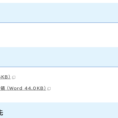
KB）
Word 44.0KB）
先