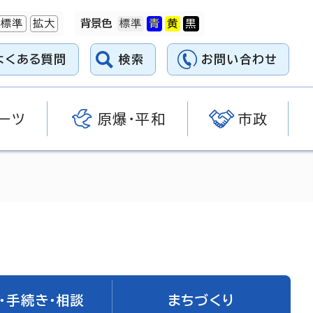
標準
拡大
背景色
よくある質問
検索
お問い合わせ
ーツ
原爆・平和
市政
・手続き・相談
まちづくり