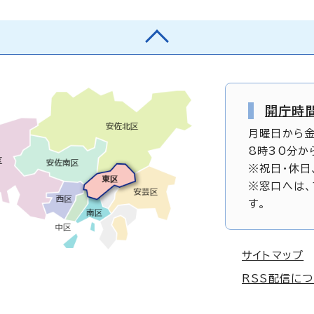
開庁時
月曜日から
8時30分か
※祝日・休日
※窓口へは、
す。
サイトマップ
RSS配信に