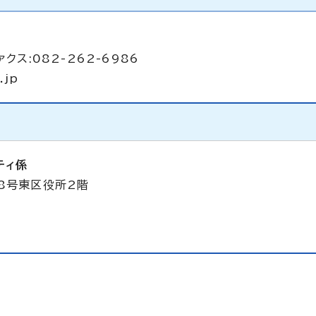
ァクス:082-262-6986
.jp
ティ係
38号東区役所2階