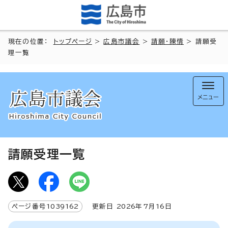
現在の位置：
トップページ
>
広島市議会
>
請願・陳情
> 請願受
理一覧
メニュー
請願受理一覧
ページ番号
1039162
更新日
2026
年7月
16
日