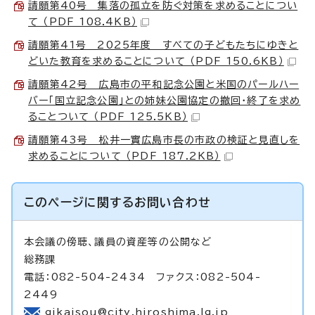
請願第40号 集落の孤立を防ぐ対策を求めることについ
て （PDF 108.4KB）
請願第41号 2025年度 すべての子どもたちにゆきと
どいた教育を求めることについて （PDF 150.6KB）
請願第42号 広島市の平和記念公園と米国のパールハー
バー「国立記念公園」との姉妹公園協定の撤回・終了を求め
ることついて （PDF 125.5KB）
請願第43号 松井一實広島市長の市政の検証と見直しを
求めることについて （PDF 187.2KB）
このページに関する
お問い合わせ
本会議の傍聴、議員の資産等の公開など
総務課
電話：082-504-2434 ファクス：082-504-
2449
gikaisou@city.hiroshima.lg.jp