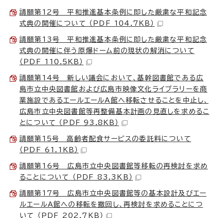
請願第12号 平和推進基本条例に即した厳粛な平和記念
式典の開催について （PDF 104.7KB）
請願第13号 平和推進基本条例に即した厳粛な平和記念
式典の開催に伴う原爆ドーム前の現状の解消について
（PDF 110.5KB）
請願第14号 新しい議会において、基幹図書館である広
島市立中央図書館および広島市映像文化ライブラリーを商
業施設であるエールエールA館へ移転させることを中止し、
広島市立中央図書館等再整備基本計画の見直しを求めるこ
とについて （PDF 93.8KB）
請願第15号 高齢者配食サービスの委託料について
（PDF 61.1KB）
請願第16号 広島市立中央図書館等移転の再検討を求め
ることについて （PDF 83.3KB）
請願第17号 広島市立中央図書館等の基本設計及びエー
ルエールA館への移転を撤回し、再検討を求めることにつ
いて （PDF 202.7KB）