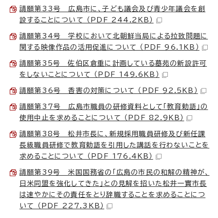
請願第33号 広島市に、子ども議会及び青少年議会を創
設することについて （PDF 244.2KB）
請願第34号 学校において北朝鮮当局による拉致問題に
関する映像作品の活用促進について （PDF 96.1KB）
請願第35号 佐伯区倉重に計画している墓苑の新設許可
をしないことについて （PDF 149.6KB）
請願第36号 香害の対策について （PDF 92.5KB）
請願第37号 広島市職員の研修資料として「教育勅語」の
使用中止を求めることについて （PDF 82.9KB）
請願第38号 松井市長に、新規採用職員研修及び新任課
長級職員研修で教育勅語を引用した講話を行わないことを
求めることについて （PDF 176.4KB）
請願第39号 米国国務省の「広島の市民の和解の精神が、
日米同盟を強化してきた」との見解を招いた松井一實市長
は速やかにその責任をとり辞職することを求めることにつ
いて （PDF 227.3KB）