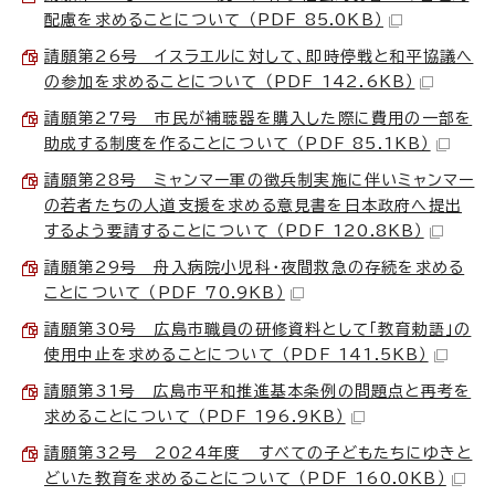
配慮を求めることについて （PDF 85.0KB）
請願第26号 イスラエルに対して、即時停戦と和平協議へ
の参加を求めることについて （PDF 142.6KB）
請願第27号 市民が補聴器を購入した際に費用の一部を
助成する制度を作ることについて （PDF 85.1KB）
請願第28号 ミャンマー軍の徴兵制実施に伴いミャンマー
の若者たちの人道支援を求める意見書を日本政府へ提出
するよう要請することについて （PDF 120.8KB）
請願第29号 舟入病院小児科・夜間救急の存続を求める
ことについて （PDF 70.9KB）
請願第30号 広島市職員の研修資料として「教育勅語」の
使用中止を求めることについて （PDF 141.5KB）
請願第31号 広島市平和推進基本条例の問題点と再考を
求めることについて （PDF 196.9KB）
請願第32号 2024年度 すべての子どもたちにゆきと
どいた教育を求めることについて （PDF 160.0KB）