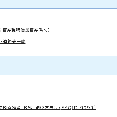
定資産税課償却資産係へ）
・連絡先一覧
義務者、税額、納税方法）。(FAQID-9999）