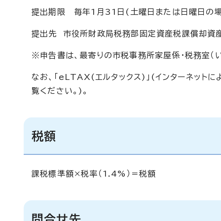
提出期限 毎年1月31日(土曜日または日曜日の
提出先 市役所財政局税務部固定資産税課償却資
※申告書は、最寄りの市税事務所家屋係・税務室（
なお、「eLTAX(エルタックス)」(インターネッ
覧ください。)。
税額
課税標準額×税率（1.4%）＝税額
問合せ先