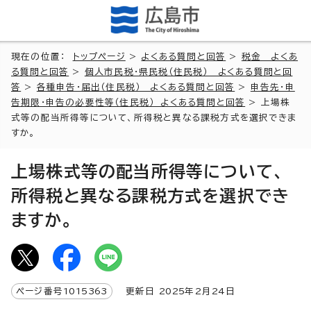
現在の位置：
トップページ
>
よくある質問と回答
>
税金 よくあ
る質問と回答
>
個人市民税・県民税（住民税） よくある質問と回
答
>
各種申告・届出（住民税） よくある質問と回答
>
申告先・申
告期限・申告の必要性等（住民税） よくある質問と回答
> 上場株
式等の配当所得等について、所得税と異なる課税方式を選択できま
すか。
上場株式等の配当所得等について、
所得税と異なる課税方式を選択でき
ますか。
ページ番号
1015363
更新日
2025
年2月
24
日