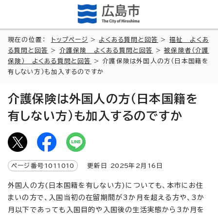
現在の位置：
トップページ
>
よくある質問と回答
>
福祉 よくあ
る質問と回答
>
介護保険 よくある質問と回答
>
被保険者（介護
保険） よくある質問と回答
> 介護保険は外国人の方（日本国籍を
有しない方）も加入するのですか
介護保険は外国人の方（日本国籍を
有しない方）も加入するのですか
ページ番号
1011010
更新日
2025
年2月
16
日
外国人の方(日本国籍を有しない方)についても、本市にお住
まいの方で、入国当初の在留期間が3か月を超える方や、3か
月以下であっても入国目的や入国後の生活実態から3か月を