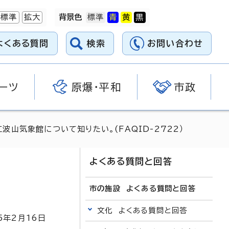
標準
拡大
背景色
よくある質問
検索
お問い合わせ
ーツ
原爆・平和
市政
江波山気象館について知りたい。(FAQID-2722）
よくある質問と回答
市の施設 よくある質問と回答
文化 よくある質問と回答
5
年2月
16
日