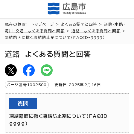
現在の位置：
トップページ
>
よくある質問と回答
>
道路・水路・
河川・交通 よくある質問と回答
>
道路 よくある質問と回答
>
凍結路面に撒く凍結防止剤について(FAQID-9999）
道路 よくある質問と回答
ページ番号
1002500
更新日
2025
年2月
16
日
質問
凍結路面に撒く凍結防止剤について(FAQID-
9999）