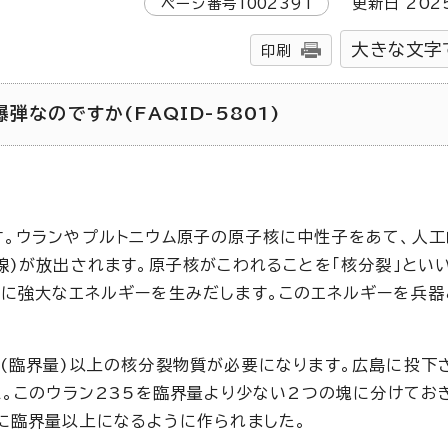
ページ番号
1002391
更新日
202
大きな文字
印刷
弾なのですか(FAQID-5801)
。ウランやプルトニウム原子の原子核に中性子をあて、人工
線)が放出されます。原子核がこわれることを「核分裂」とい
に強大なエネルギーを生みだします。このエネルギーを兵器
(臨界量)以上の核分裂物質が必要になります。広島に投下
た。このウラン235を臨界量より少ない2つの塊に分けてお
に臨界量以上になるように作られました。