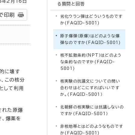
5
年2月
16
日
る質問と回答
で印刷
劣化ウラン弾はどういうものです
か(FAQID-5801)
原子爆弾（原爆）はどのような爆
弾なのですか(FAQID-5801)
核不拡散条約（NPT）はどのよう
な条約なのですか(FAQID-
5801)
的に壊す
い、この核分
核実験の抗議文についての問い
として利用
合わせはどこにすればいいです
か。(FAQID-5801）
北朝鮮の核実験には抗議しないの
された原爆
ですか(FAQID-5801）
き、爆薬を
非核地帯とはどのようなものです
か(FAQID-5801)