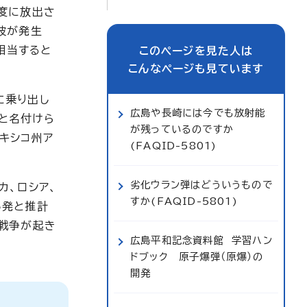
度に放出さ
波が発生
相当すると
このページを見た人は
こんなページも見ています
に乗り出し
広島や長崎には今でも放射能
」と名付けら
が残っているのですか
メキシコ州ア
(FAQID-5801)
劣化ウラン弾はどういうもので
カ、ロシア、
すか(FAQID-5801)
5発と推計
戦争が起き
広島平和記念資料館 学習ハン
ドブック 原子爆弾（原爆）の
開発