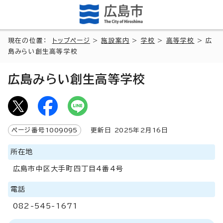
現在の位置：
トップページ
>
施設案内
>
学校
>
高等学校
> 広
島みらい創生高等学校
広島みらい創生高等学校
ページ番号
1009095
更新日
2025
年2月
16
日
所在地
広島市中区大手町四丁目4番4号
電話
082-545-1671