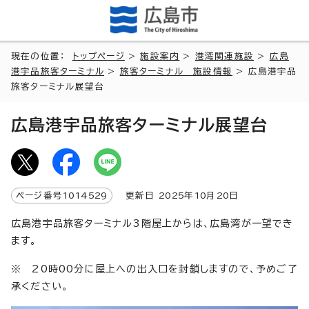
現在の位置：
トップページ
>
施設案内
>
港湾関連施設
>
広島
港宇品旅客ターミナル
>
旅客ターミナル 施設情報
> 広島港宇品
旅客ターミナル展望台
広島港宇品旅客ターミナル展望台
ページ番号
1014529
更新日
2025
年
10
月
20
日
広島港宇品旅客ターミナル3階屋上からは、広島湾が一望でき
ます。
※ 20時00分に屋上への出入口を封鎖しますので、予めご了
承ください。