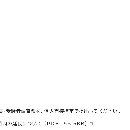
票・
受験者調査票
を、
個人面接控室
で提出してください。
延長について （PDF 158.5KB）