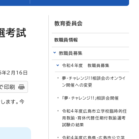
教育委員会
選考試
教職員情報
教職員募集
令和4年度 教職員募集
5
年2月
16
日
夢・チャレンジ!!相談会のオンライ
ン開催への変更
で印刷
「夢・チャレンジ!!」相談会開催
します。今
令和4年度広島市立学校臨時的任
用教諭・育休代替任期付教諭選考
試験の結果
令和4年度広島県・広島市公立学