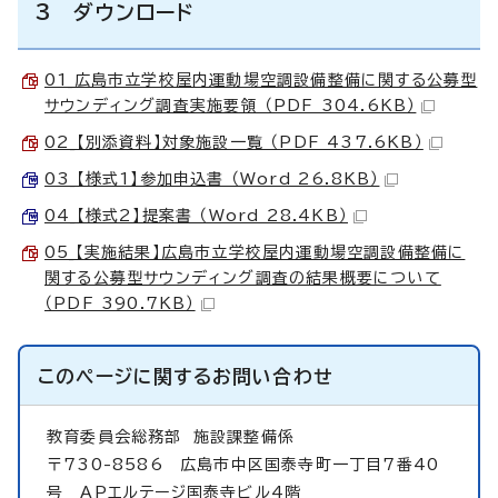
3 ダウンロード
01_広島市立学校屋内運動場空調設備整備に関する公募型
サウンディング調査実施要領 （PDF 304.6KB）
02_【別添資料】対象施設一覧 （PDF 437.6KB）
03_【様式1】参加申込書 （Word 26.8KB）
04_【様式2】提案書 （Word 28.4KB）
05_【実施結果】広島市立学校屋内運動場空調設備整備に
関する公募型サウンディング調査の結果概要について
（PDF 390.7KB）
このページに関する
お問い合わせ
教育委員会総務部
施設課整備係
〒730-8586 広島市中区国泰寺町一丁目7番40
号 APエルテージ国泰寺ビル4階