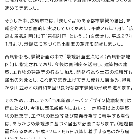
と協力を得ながら、まちの個性化や継続性のある風景づくりを
進めてきました。
そうした中、広島市では、「美しく品のある都市景観の創出」を
総合的かつ計画的に実現していくために、平成26年7月に「広
島市景観計画（以下「景観計画」という。）」を策定し、平成27年
1月より、景観法に基づく届出制度の運用を開始しました。
西風新都も、景観計画の中で「景観計画重点地区（西風新都地
区）」に指定されており、今後は同制度を活用し、建築物の建
築、工作物の建設等の行為に加え、開発行為や土石の堆積等も
届出の対象とし、これまで築き上げてきた優れた街並み、緑豊
かな山並みとの調和を図り良好な都市景観の形成を進めます。
そのため、これまでの「西風新都アーバンデザイン協議制度」は
廃止となり、今後は西風新都内において一定規模以上の建築
物の建築等、工作物の建設等及び開発行為等に着手する場合
は、あらかじめ景観法に基づく届出が必要になります。（経過措
置があるため、平成27年2月5日以降に着手するものから届