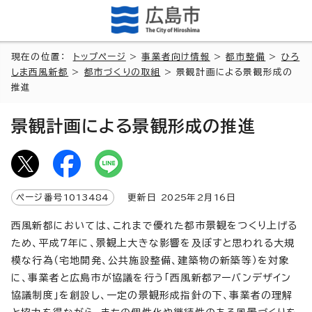
現在の位置：
トップページ
>
事業者向け情報
>
都市整備
>
ひろ
しま西風新都
>
都市づくりの取組
> 景観計画による景観形成の
推進
景観計画による景観形成の推進
ページ番号
1013484
更新日
2025
年2月
16
日
西風新都においては、これまで優れた都市景観をつくり上げる
ため、平成7年に、景観上大きな影響を及ぼすと思われる大規
模な行為（宅地開発、公共施設整備、建築物の新築等）を対象
に、事業者と広島市が協議を行う「西風新都アーバンデザイン
協議制度」を創設し、一定の景観形成指針の下、事業者の理解