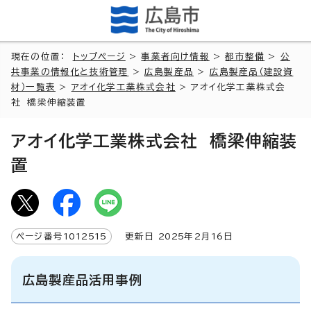
現在の位置：
トップページ
>
事業者向け情報
>
都市整備
>
公
共事業の情報化と技術管理
>
広島製産品
>
広島製産品（建設資
材）一覧表
>
アオイ化学工業株式会社
> アオイ化学工業株式会
社 橋梁伸縮装置
アオイ化学工業株式会社 橋梁伸縮装
置
ページ番号
1012515
更新日
2025
年2月
16
日
広島製産品活用事例