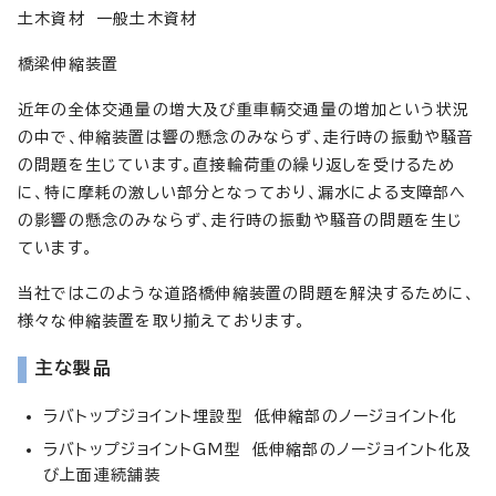
土木資材 一般土木資材
橋梁伸縮装置
近年の全体交通量の増大及び重車輌交通量の増加という状況
の中で、伸縮装置は響の懸念のみならず、走行時の振動や騒音
の問題を生じています。直接輪荷重の繰り返しを受けるため
に、特に摩耗の激しい部分となっており、漏水による支障部へ
の影響の懸念のみならず、走行時の振動や騒音の問題を生じ
ています。
当社ではこのような道路橋伸縮装置の問題を解決するために、
様々な伸縮装置を取り揃えております。
主な製品
ラバトップジョイント埋設型 低伸縮部のノージョイント化
ラバトップジョイントGM型 低伸縮部のノージョイント化及
び上面連続舗装