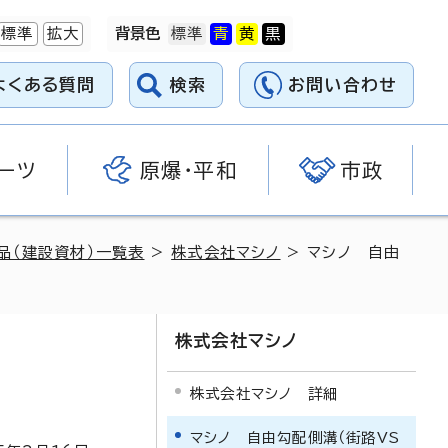
標準
拡大
背景色
よくある質問
検索
お問い合わせ
ーツ
原爆・平和
市政
品（建設資材）一覧表
>
株式会社マシノ
> マシノ 自由
株式会社マシノ
株式会社マシノ 詳細
マシノ 自由勾配側溝（街路VS