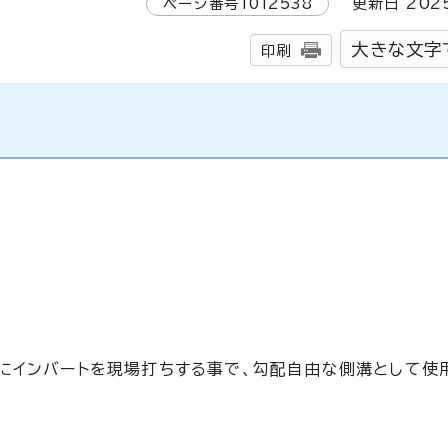
ページ番号
1012538
更新日
202
大きな文字
印刷
にインバートを現場打ちする事で、勾配自由な側溝として使