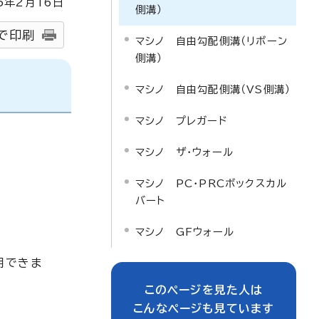
5
年2月
16
日
側溝）
で印刷
マシノ 自由勾配側溝（リボーン
側溝）
マシノ 自由勾配側溝（VS側溝）
マシノ プレガード
マシノ ザ・ウォール
マシノ PC・PRCボックスカル
バート
マシノ GFウォール
用できま
このページを見た人は
こんなページも見ています