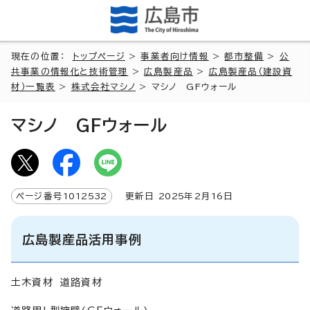
現在の位置：
トップページ
>
事業者向け情報
>
都市整備
>
公
共事業の情報化と技術管理
>
広島製産品
>
広島製産品（建設資
材）一覧表
>
株式会社マシノ
> マシノ GFウォール
マシノ GFウォール
ページ番号
1012532
更新日
2025
年2月
16
日
広島製産品活用事例
土木資材 道路資材