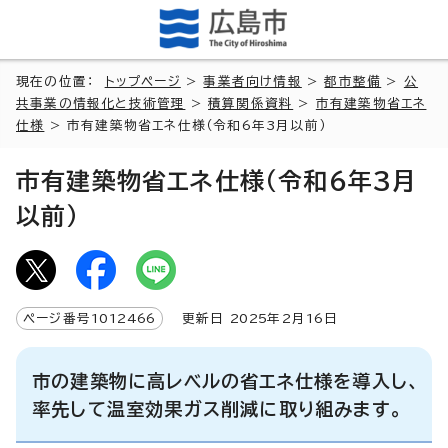
現在の位置：
トップページ
>
事業者向け情報
>
都市整備
>
公
共事業の情報化と技術管理
>
積算関係資料
>
市有建築物省エネ
仕様
> 市有建築物省エネ仕様（令和6年3月以前）
市有建築物省エネ仕様（令和6年3月
以前）
ページ番号
1012466
更新日
2025
年2月
16
日
市の建築物に高レベルの省エネ仕様を導入し、
率先して温室効果ガス削減に取り組みます。