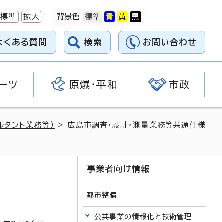
標準
拡大
背景色
よくある質問
検索
お問い合わせ
ーツ
原爆・平和
市政
ルタント業務等）
> 広島市調査・設計・測量業務等共通仕様
事業者向け情報
）
都市整備
公共事業の情報化と技術管理