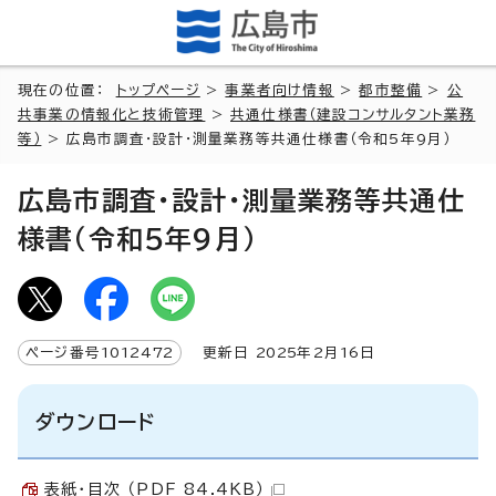
現在の位置：
トップページ
>
事業者向け情報
>
都市整備
>
公
共事業の情報化と技術管理
>
共通仕様書（建設コンサルタント業務
等）
> 広島市調査・設計・測量業務等共通仕様書（令和5年9月）
広島市調査・設計・測量業務等共通仕
様書（令和5年9月）
ページ番号
1012472
更新日
2025
年2月
16
日
ダウンロード
表紙・目次 （PDF 84.4KB）