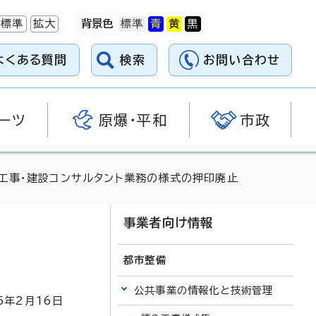
標準
拡大
背景色
よくある質問
検索
お問い合わせ
ーツ
原爆・平和
市政
工事・建設コンサルタント業務の様式の押印廃止
事業者向け情報
都市整備
公共事業の情報化と技術管理
5
年2月
16
日