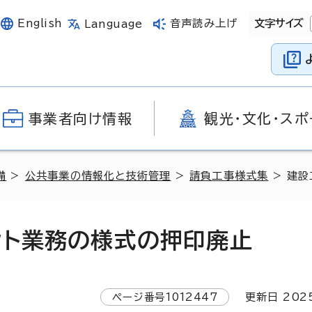
English
音声読み上げ
文字サイズ
Language
事業者向け情報
観光・文化・スポ
備
>
公共事業の情報化と技術管理
>
請負工事様式集
> 建設
ント業務の様式の押印廃止
ページ番号
1012447
更新日
202