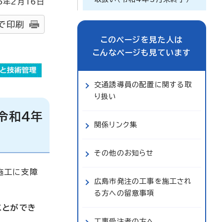
5
年2月
16
日
で印刷
このページを見た人は
こんなページも見ています
交通誘導員の配置に関する取
り扱い
令和4年
関係リンク集
その他のお知らせ
施工に支障
広島市発注の工事を施工され
る方への留意事項
ことができ
工事受注者の方へ