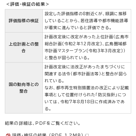
＜評価・検証の結果＞
設定した評価指標の8割近くが、順調に推移
評価指標の検証
していることから、居住誘導や都市機能誘導
が着実に進んでいると評価できる。
計画改定後に改定があった上位計画（広島市
総合計画〔令和2年12月改定〕、広島圏域都
上位計画との整
合
市計画マスタープラン〔令和3年3月改定〕）
と整合が図られている。
計画改定後に法改正があったまちづくりに
関連する法令（都市計画法等）と整合が図ら
れている。
国の動向等との
なお、都市再生特別措置法の改正により記載
整合
事項として位置付けられた「防災指針」につ
いては、令和7年8月18日に作成済みであ
る。
結果の詳細は、PDFをご覧ください。
評価・検証の結果 （PDF 1.2MB）