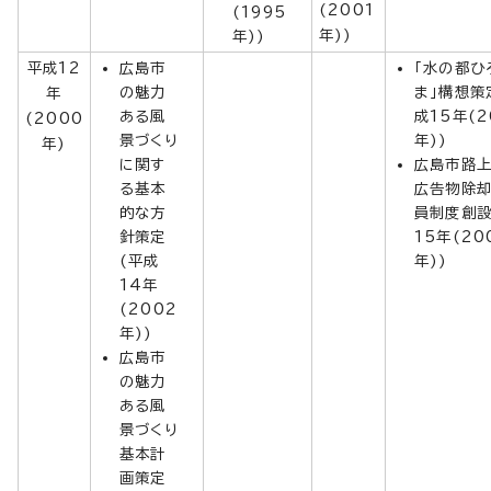
(2001
(1995
年))
年))
平成12
広島市
「水の都ひ
の魅力
ま」構想策
年
ある風
成15年(2
(2000
景づくり
年))
年)
に関す
広島市路
る基本
広告物除
的な方
員制度創設
針策定
15年(20
(平成
年))
14年
(2002
年))
広島市
の魅力
ある風
景づくり
基本計
画策定