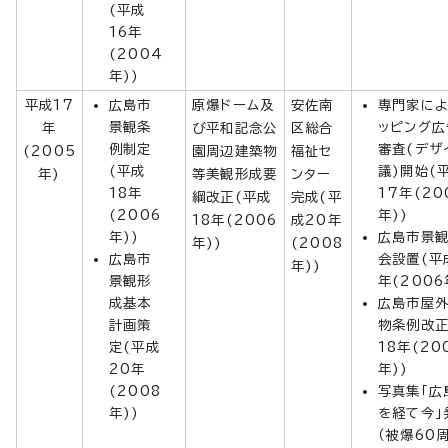
(平成
16年
(2004
年))
平成17
広島市
原爆ドーム及
安佐南
専門家に
景観条
ッピング広
年
び平和記念公
区総合
例制定
審査(デザ
(2005
園周辺建築物
福祉セ
(平成
議)開始(
年)
等美観形成要
ンター
18年
17年(20
綱改正(平成
完成(平
(2006
年))
18年(2006
成20年
年))
広島市景
年))
(2008
広島市
会設置(平
年))
景観形
年(2006
成基本
広島市屋
計画策
物条例改正
定(平成
18年(20
20年
年))
(2008
写真集「広
年))
を経て今」
（被爆60