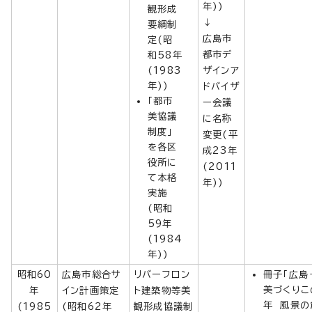
年))
観形成
↓
要綱制
広島市
定(昭
都市デ
和58年
(1983
ザインア
年))
ドバイザ
「都市
ー会議
美協議
に名称
制度」
変更(平
を各区
成23年
役所に
(2011
て本格
年))
実施
(昭和
59年
(1984
年))
昭和60
広島市総合サ
リバーフロン
冊子「広島
美づくりこ
年
イン計画策定
ト建築物等美
年 風景の
(1985
(昭和62年
観形成協議制