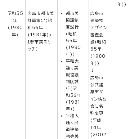
年))
昭和55
広島市都市美
都市美
広島市
協議制
年
計画策定(昭
建築物
度試行
(1980
和56年
デザイン
(昭和
年)
(1981年))
審査会
55年
〔都市美スケ
設(昭和
(1980
ッチ〕
55年
年))
(1980
平和大
年))
通り美
↓
観協議
広島市
制度試
公共建
行(昭
築デザ
和56年
イン検討
(1981
会に名
年))
称変更
平和大
(平成
通り沿
14年
道建築
(2002
物等美