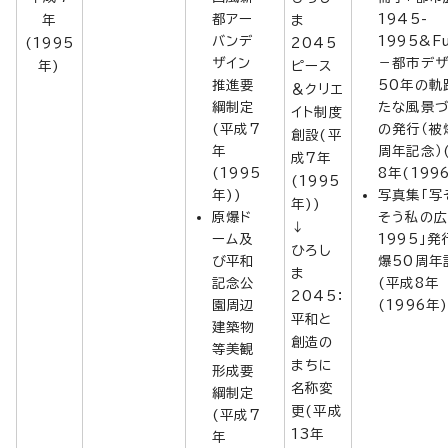
都アー
1945-
年
ま
バンデ
1995&Fu
(1995
2045
ザイン
－都市デザ
年)
ピース
推進要
50年の軌
＆クリエ
綱制定
たな風景づ
イト制度
(平成7
の発行（被
創設(平
年
周年記念）
成7年
(1995
8年(199
(1995
年))
写真集「写
年))
原爆ド
そう私の
↓
ーム及
1995」発
ひろし
び平和
爆50周年
ま
記念公
(平成8年
2045：
園周辺
(1996年)
平和と
建築物
創造の
等美観
まちに
形成要
名称変
綱制定
更(平成
(平成7
13年
年