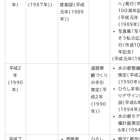
へ」発行（
年)
(1987年))
度創設(平成
100周年
元年(1989
(平成元年
年))
(1989年)
写真集「写
そう私の広
行（市政1
年記念）
(平成元年(19
平成2
道路景
水の都整
策定(平成
年
観づくり
(1990年)
(1990
の手引
ひろしま街
年)
策定(平
りデザイン
成2年
設(平成6
(1990
(1994年
年))
水の都モ
備計画策定
6年(199
平成7
西風新
ひろし
冊子「都市