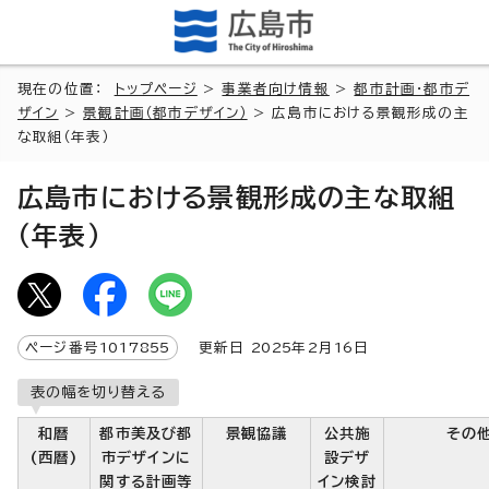
現在の位置：
トップページ
>
事業者向け情報
>
都市計画・都市デ
ザイン
>
景観計画（都市デザイン）
> 広島市における景観形成の主
な取組（年表）
広島市における景観形成の主な取組
（年表）
ページ番号
1017855
更新日
2025
年2月
16
日
表の幅を切り替える
和暦
都市美及び都
景観協議
公共施
その
(西暦)
市デザインに
設デザ
関する計画等
イン検討