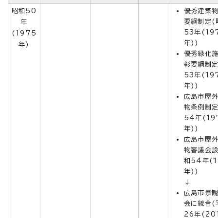
昭和50
優秀建築
要綱制定(
年
53年(19
(1975
年))
年)
優秀緑化
彰要綱制定
53年(19
年))
広島市屋
物条例制定
54年(19
年))
広島市屋
物審議会設
和54年(1
年))
↓
広島市景
会に統合(
26年(20