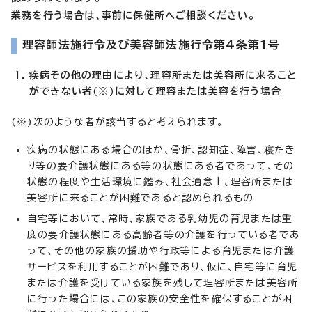
業務を行う場合は、事前に保健所へご相談ください。
理容師法施行令及び美容師法施行令第4条第1号
疾病その他の理由により、理容所または美容所に来ること
ができない者
(※)
に対して理容または美容を行う場合
(※)次のような者が該当すると考えられます。
疾病の状態にある場合のほか、骨折、認知症、障害、寝たき
り等の要介護状態にある等の状態にある者であって、その
状態の程度や生活環境に鑑み、社会通念上、理容所または
美容所に来ることが困難であると認められるもの
自宅等において、常時、家族である乳幼児の育児または重
度の要介護状態にある高齢者等の介護を行っている者であ
って、その他の家族の援助や行政等による育児または介護
サービスを利用することが困難であり、仮に、自宅等に育児
または介護を受けている家族を残して理容所または美容所
に行った場合には、この家族の安全性を確保することが困