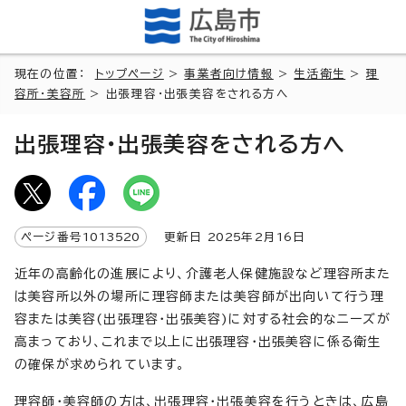
現在の位置：
トップページ
>
事業者向け情報
>
生活衛生
>
理
容所・美容所
> 出張理容・出張美容をされる方へ
出張理容・出張美容をされる方へ
ページ番号
1013520
更新日
2025
年2月
16
日
近年の高齢化の進展により、介護老人保健施設など理容所また
は美容所以外の場所に理容師または美容師が出向いて行う理
容または美容(出張理容・出張美容)に対する社会的なニーズが
高まっており、これまで以上に出張理容・出張美容に係る衛生
の確保が求められています。
理容師・美容師の方は、出張理容・出張美容を行うときは、広島