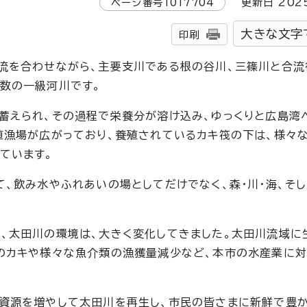
ページ番号
1017704
更新日
202
大きな文字
印刷
流を合わせながら、主要支川である根の谷川、三篠川と合流
数の一級河川です。
蓄えられ、その過程で栄養分が溶け込み、ゆっくりと広島湾
殖漁場が広がっており、養殖されているカキ筏の下は、様々
ています。
て、飲み水やふれあいの場としてだけでなく、森・川・海、そ
、太田川の環境は、大きく変化してきました。太田川流域に
のカキや様々な魚介類の漁獲量減少など、本市の水産業に
資源を増やして太田川を再生し、市民の皆さまに新鮮で豊か