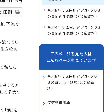
5
年2月
16
日
令和5年度太田川産アユ・シジミ
で印刷
の資源再生懇談会（会議資料）
後、下流で
令和4年度太田川産アユ・シジミ
の資源再生懇談会（会議資料）
へ流れてい
な生き物の
このページを見た人は
こんなページも見ています
して私たち
令和5年度太田川産アユ・シジ
ミの資源再生懇談会（会議資
生息するア
料）
対して多大な
港湾整備事業
な「食」を