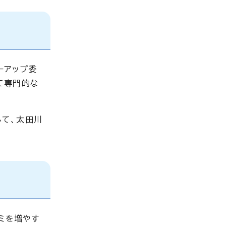
ーアップ委
て専門的な
して、太田川
ミを増やす