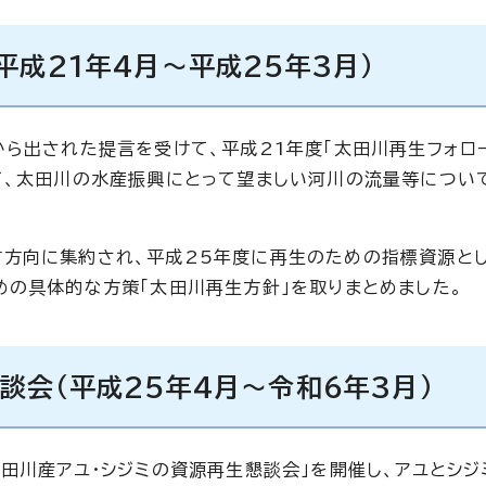
平成21年4月～平成25年3月）
から出された提言を受けて、平成21年度「太田川再生フォロ
て、太田川の水産振興にとって望ましい河川の流量等につい
方向に集約され、平成25年度に再生のための指標資源と
めの具体的な方策「太田川再生方針」を取りまとめました。
談会（平成25年4月～令和6年3月）
田川産アユ・シジミの資源再生懇談会」を開催し、アユとシジ