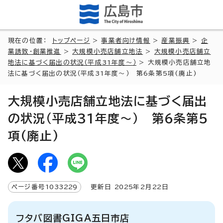
現在の位置：
トップページ
>
事業者向け情報
>
産業振興
>
企
業誘致・創業推進
>
大規模小売店舗立地法
>
大規模小売店舗立
地法に基づく届出の状況（平成31年度～）
> 大規模小売店舗立地
法に基づく届出の状況（平成31年度～） 第6条第5項(廃止)
大規模小売店舗立地法に基づく届出
の状況（平成31年度～） 第6条第5
項(廃止)
ページ番号
1033229
更新日
2025
年2月
22
日
フタバ図書GIGA五日市店