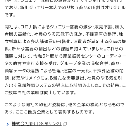
同社は、ジュエリーは原石の調達からデザイン制作までを行っ
ており、新川ジュエリー本店で取り扱う商品の6割はオリジナル
です。
同社は、コロナ禍によるジュエリー需要の減少・販売不振、購入
者層の高齢化、社員のやる気低下のほか、不採算店の整理、独
立採算による多店舗運営の形骸化、消費者が満足する商品の提
供、新たな需要の創出などの課題を抱えていました。これらの
課題に対して、令和5年度から産業振興センターのコーディネー
タの助言や実行支援を受け、グループ企業の吸収合併、商品・
顧客データの連携による管理・運営の一元化、不採算店舗の閉
鎖、修理やリメイクによる新たな需要創出、社員のやる気を引
き出す業績評価システムの導入に取り組みました。その結果、こ
こ数年当社の業績は向上しています。
このような同社の取組と姿勢は、他の企業の模範となるもので
あり、ここに優良企業として表彰するものです。
株式会社新川
（外部リンク）