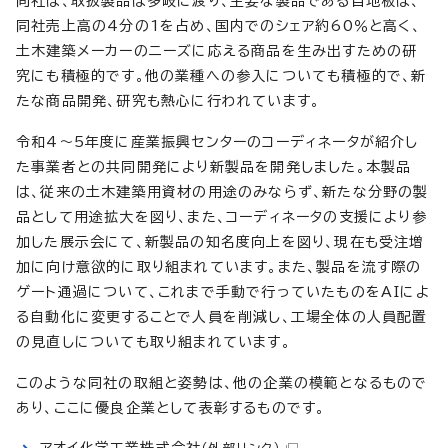
同社は、取扱製品は多岐に渡り、主要な製品である目地板は、
同社売上高の4分の1を占め、国内でのシェア約60％と高く、
土木建築メーカーのニーズに応える商品を生み出すための研
究にも積極的です。他の業種への参入についても積極的で、新
たな商品開発、研究も熱心に行われています。
令和4～5年度に産業振興センターのコーディネータが紹介し
た事業者との共同開発により新製品を開発しました。本製品
は、従来の土木建築用資材の用途のみならず、新たな分野の製
品として用途拡大を図り、また、コーディネータの支援により参
加した展示会にて、新製品の知名度向上を図り、現在も受注増
加に向け意欲的に取り組まれています。また、製品を流す際の
ゲート通過について、これまで手動で行っていたものをAIによ
る自動化に変更することで人員を削減し、工場全体の人員配置
の見直しについても取り組まれています。
このような同社の取組と姿勢は、他の企業の模範となるもので
あり、ここに優良企業として表彰するものです。