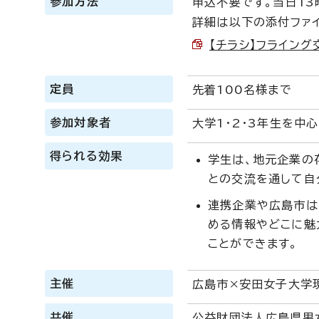
参加方法
申込不要です。当日1
詳細は以下の添付ファ
【チラシ】フライング交
定員
先着100名様まで
参加対象者
大学1・2・3年生を中
得られる効果
学生は、地元企業の
との交流を通して自
連携企業や広島市は
める情報やどこに魅
ことができます。
主催
広島市×安田女子大学
共催
公益財団法人広島県男