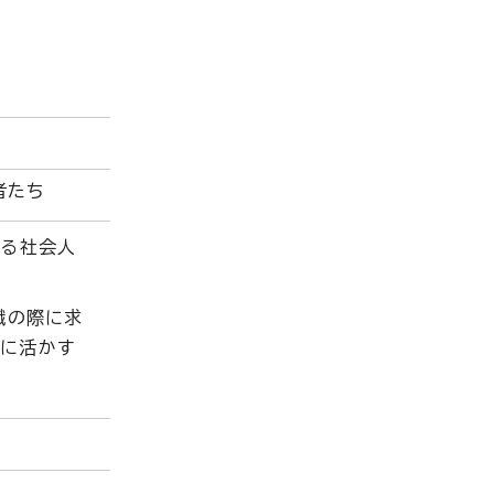
者たち
いる社会人
職の際に求
信に活かす