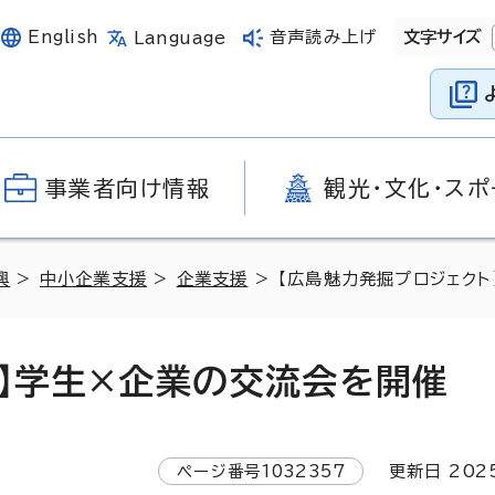
English
音声読み上げ
文字サイズ
Language
事業者向け情報
観光・文化・スポ
興
>
中小企業支援
>
企業支援
> 【広島魅力発掘プロジェク
ト】学生×企業の交流会を開催
ページ番号
1032357
更新日
202