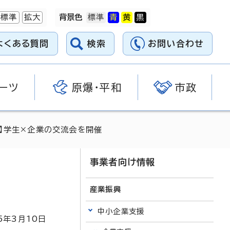
標準
拡大
背景色
よくある質問
検索
お問い合わせ
ーツ
原爆・平和
市政
ト】学生×企業の交流会を開催
事業者向け情報
産業振興
中小企業支援
5
年3月
10
日