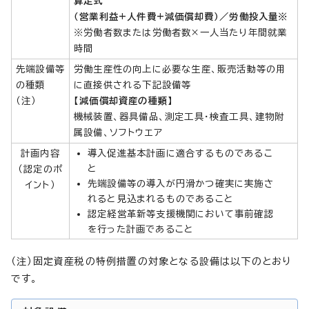
算定式
（営業利益+人件費+減価償却費）／労働投入量※
※労働者数または労働者数×一人当たり年間就業
時間
先端設備等
労働生産性の向上に必要な生産、販売活動等の用
の種類
に直接供される下記設備等
（注）
【減価償却資産の種類】
機械装置、器具備品、測定工具・検査工具、建物附
属設備、ソフトウエア
計画内容
導入促進基本計画に適合するものであるこ
と
（認定のポ
先端設備等の導入が円滑かつ確実に実施さ
イント）
れると見込まれるものであること
認定経営革新等支援機関において事前確認
を行った計画であること
（注）固定資産税の特例措置の対象となる設備は以下のとおり
です。