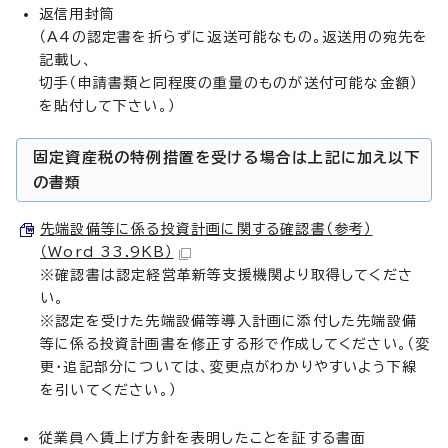
返信用封筒
（A4の認定書を折らずに返送可能なもの。返送用の宛先を
記載し、
切手（申請書類と同程度の重量のものが送付可能な金額）
を貼付して下さい。）
固定資産税の特例措置を受ける場合は上記に加え以下
の書類
先端設備等に係る投資計画に関する確認書（参考）
（Word 33.9KB）
※確認書は認定経営革新等支援機関より取得してくださ
い。
※認定を受けた先端設備等導入計画に添付した先端設備
等に係る投資計画書を修正する形で作成してください。（変
更・追記部分については、変更点がわかりやすいよう下線
を引いてください。）
従業員へ賃上げ方針を表明したことを証する書面