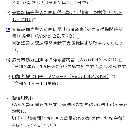
2部（正副各1部）（令和7年4月1日更新）
先端設備等導入計画に係る認定申請書 記載例 （PDF
1.2MB）
先端設備等導入計画に関する確認書（認定支援機関確認
書）（参考） （Word 22.7KB）
※確認書は認定経営革新等支援機関より取得してくださ
い。
広島市暴力団排除に係る誓約書 （Word 43.5KB）
（令和3年6月16日更新）※広島市独自で必要な様式です
申請者提出用チェックシート （Excel 42.8KB）
（令和7年4月1日更新）
返信用封筒
（A4の認定書を折らずに返送可能なもの。返送用の宛先を
記載し、
切手（申請書類と同程度の重量のものが送付可能な金額）
を貼付してください。）