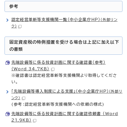
参考
認定経営革新等支援機関一覧（中小企業庁HP）
（外部リン
ク）
固定資産税の特例措置を受ける場合は上記に加え以下
の書類
先端設備等に係る投資計画に関する確認書（参考）
（Word 34.7KB）
※確認書は認定経営革新等支援機関より取得してくださ
い。
「先端設備等導入制度による支援」（中小企業庁HP）
（外部リ
ンク）
(参考：認定経営革新等支援機関への依頼の様式)
先端設備等に係る投資計画に関する確認依頼書 （Word
21.9KB）