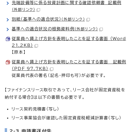
先端設備等に係る投資計画に関する確認依頼書 記載例
（外部リンク）
別紙（基準への適合状況）
（外部リンク）
基準への適合状況の根拠資料例
（外部リンク）
従業員へ賃上げ方針を表明したことを証する書面 （Word
21.2KB）
【原本】
従業員へ賃上げ方針を表明したことを証する書面 記載例
（PDF 97.7KB）
従業員代表の署名（記名・押印も可）が必要です。
【ファイナンスリース取引であって、リース会社が固定資産税を
納付する場合】は以下の書類も必要です。
リース契約見積書（写し）
リース事業協会が確認した固定資産税軽減計算書（写し）
2-3 申請書送付先