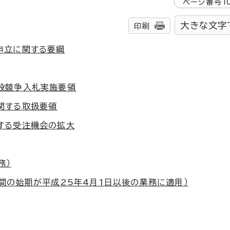
ページ番号
1
大きな文字
印刷
申立に関する要綱
般競争入札実施要領
関する取扱要領
する受注機会の拡大
務）
間の始期が平成25年4月1日以後の業務に適用）