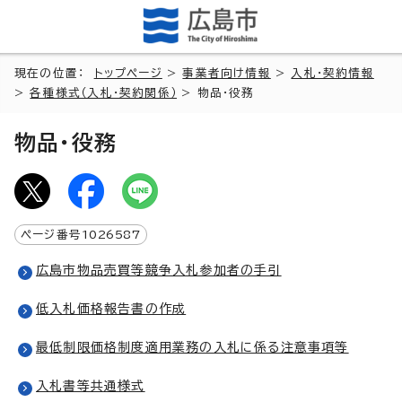
現在の位置：
トップページ
>
事業者向け情報
>
入札・契約情報
>
各種様式（入札・契約関係）
> 物品・役務
物品・役務
ページ番号
1026587
広島市物品売買等競争入札参加者の手引
低入札価格報告書の作成
最低制限価格制度適用業務の入札に係る注意事項等
入札書等共通様式