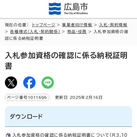
現在の位置：
トップページ
>
事業者向け情報
>
入札・契約情報
>
各種様式（入札・契約関係）
>
物品・役務
> 入札参加資格の確
認に係る納税証明書
入札参加資格の確認に係る納税証明
書
ページ番号
1011696
更新日
2025
年2月
16
日
ダウンロード
入札参加資格の確認に係る納税証明書について（R3.10