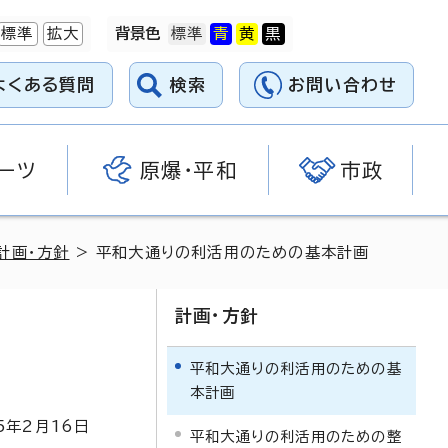
標準
拡大
背景色
よくある質問
検索
お問い合わせ
ーツ
原爆・平和
市政
計画・方針
> 平和大通りの利活用のための基本計画
計画・方針
平和大通りの利活用のための基
本計画
5
年2月
16
日
平和大通りの利活用のための整