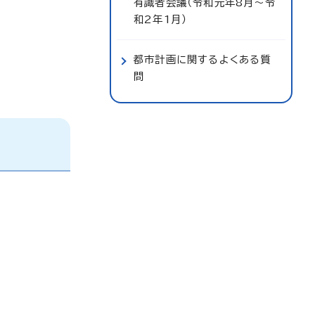
有識者会議（令和元年8月～令
和2年1月）
都市計画に関するよくある質
問