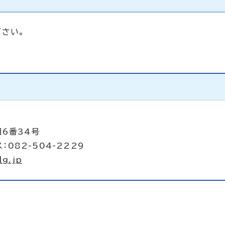
さい。
目6番34号
：082-504-2229
lg.jp