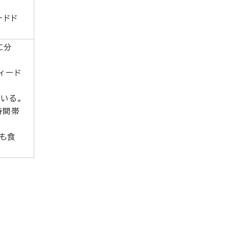
ードド
に分
ィード
いる。
時間帯
も食