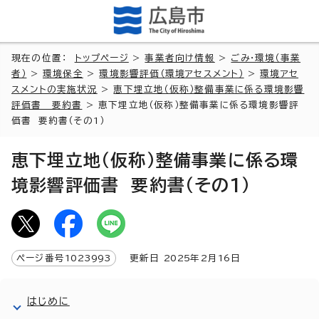
現在の位置：
トップページ
>
事業者向け情報
>
ごみ・環境（事業
者）
>
環境保全
>
環境影響評価（環境アセスメント）
>
環境アセ
スメントの実施状況
>
恵下埋立地（仮称）整備事業に係る環境影響
評価書 要約書
> 恵下埋立地（仮称）整備事業に係る環境影響評
価書 要約書（その1）
恵下埋立地（仮称）整備事業に係る環
境影響評価書 要約書（その1）
ページ番号
1023993
更新日
2025
年2月
16
日
はじめに