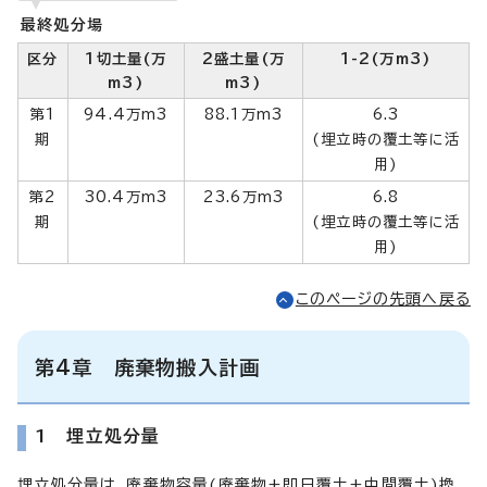
最終処分場
区分
1切土量(万
2盛土量(万
1-2(万m3)
m3)
m3)
第1
94.4万m3
88.1万m3
6.3
期
(埋立時の覆土等に活
用)
第2
30.4万m3
23.6万m3
6.8
期
(埋立時の覆土等に活
用)
このページの先頭へ戻る
第4章 廃棄物搬入計画
1 埋立処分量
埋立処分量は、廃棄物容量(廃棄物+即日覆土+中間覆土)換