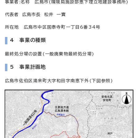
事業者:名称 広島市(環境局施設部恵下埋立地建設事務所)
代表者 広島市長 松井 一實
所在地 広島市中区国泰寺町一丁目6番34号
4 事業の種類
最終処分場の設置(一般廃棄物最終処分場)
5 事業計画地
広島市佐伯区湯来町大字和田字南恵下外(下図参照)