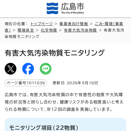
現在の位置：
トップページ
>
事業者向け情報
>
ごみ・環境（事業
者）
>
環境保全
>
化学物質
>
有害大気汚染物質
> 有害大気汚
染物質モニタリング
有害大気汚染物質モニタリング
ページ番号
1011839
更新日
2026
年5月
19
日
広島市では、有害大気汚染物質の中で有害性の程度や大気環
境の状況等と照らし合わせ、健康リスクがある程度高いと考え
られる物質について、年12回の調査を実施しています。
モニタリング項目（22物質）