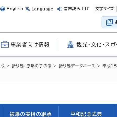
English
音声読み上げ
文字サイズ
Language
事業者向け情報
観光・文化・スポ
醸成
>
折り鶴・原爆の子の像
>
折り鶴データベース
>
平成1
被爆の実相の継承
平和記念式典