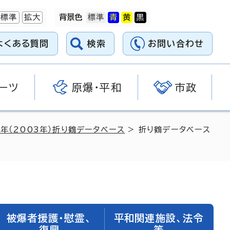
標準
拡大
背景色
よくある質問
検索
お問い合わせ
ーツ
原爆・平和
市政
5年（2003年）折り鶴データベース
> 折り鶴データベース
被爆者援護・慰霊、
平和関連施設、法令
復興
等