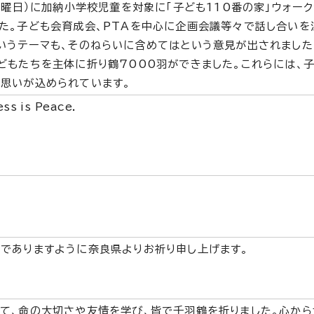
（土曜日）に加納小学校児童を対象に「子ども110番の家」ウォー
た。子ども会育成会、PTAを中心に企画会議等々で話し合いを
いうテーマも、そのねらいに含めてはという意見が出されました
どもたちを主体に折り鶴7000羽ができました。これらには、
思いが込められています。
ess is Peace.
でありますように奈良県よりお祈り申し上げます。
て、命の大切さや友情を学び、皆で千羽鶴を折りました。心から