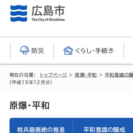
防災
くらし・手続き
現在の位置：
トップページ
>
原爆・平和
>
平和意識の
(平成15年12月分）
原爆・平和
核兵器廃絶の推進
平和意識の醸成