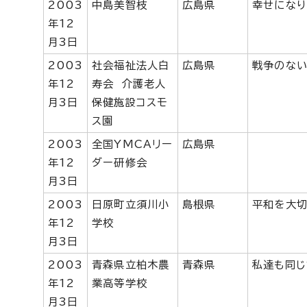
2003
中島美智枝
広島県
幸せになり
年12
月3日
2003
社会福祉法人白
広島県
戦争のない
年12
寿会 介護老人
月3日
保健施設コスモ
ス園
2003
全国YMCAリー
広島県
年12
ダー研修会
月3日
2003
日原町立須川小
島根県
平和を大切
年12
学校
月3日
2003
青森県立柏木農
青森県
私達も同じ
年12
業高等学校
月3日