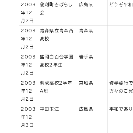
2003
蒲刈町きばらし
広島県
どうぞ平和
年12
会
月2日
2003
青森県立青森西
青森県
年12
高校
月2日
2003
盛岡白百合学園
岩手県
年12
高校2年生
月2日
2003
明成高校2学年
宮城県
修学旅行で
年12
A班
方々のご冥
月2日
2003
平田玉江
広島県
平和であり
年12
月3日