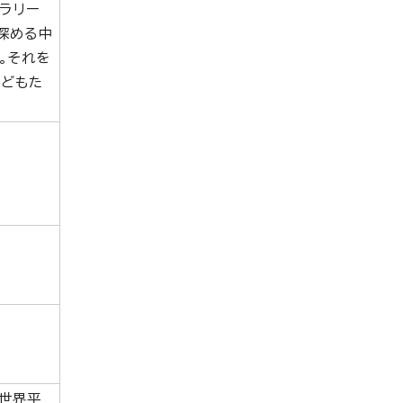
クラリー
深める中
。それを
子どもた
世界平