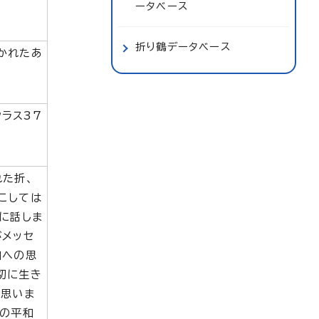
ータベース
折り鶴データベース
かれたあ
ラス37
！
れた折、
こしては
に話しま
がメッセ
和への思
切に生き
と思いま
界の平和