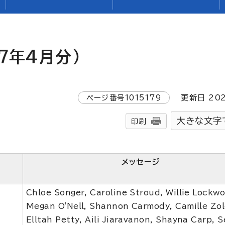
7年4月分）
ページ番号
1015179
更新日
20
大きな文字
印刷
メッセージ
Chloe Songer, Caroline Stroud, Willie Lockw
Megan O'Nell, Shannon Carmody, Camille Zol
Elltah Petty, Aili Jiaravanon, Shayna Carp, S