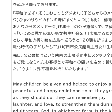
を心から願っております。
「平和は必ずくる（こわしてもダメよ）」（子どもからのメ
ジ)ひまわりやピカドンの野にすくと立つ[（山桃）－俳
おとなからのメッセージ]昨年十月の公民館祭りで、学
マ「いじめと戦争の無い男女共生社会を！」実現するた
として平和の折り鶴を広島へ送ろうと120羽を折りまし
報化時代の子どもたちII」（町田市公民館自主男女共生
先日、父と暮せばという映画の上映期間中にスタッフ全
をご覧になられたお客様とで平和への願いを込めて折
た。"心より世界平和をお祈りいたします。″
May children be given and helped to enjoy a
peaceful and happy childhood so as they gr
as they should do, they can remember joy,
laughter, and love, to strengthen them durin
adult years. God, in whichever form, is the K