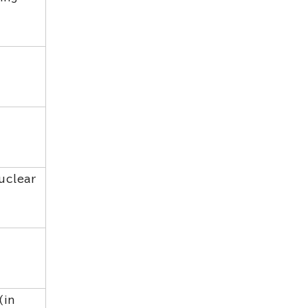
uclear
(in