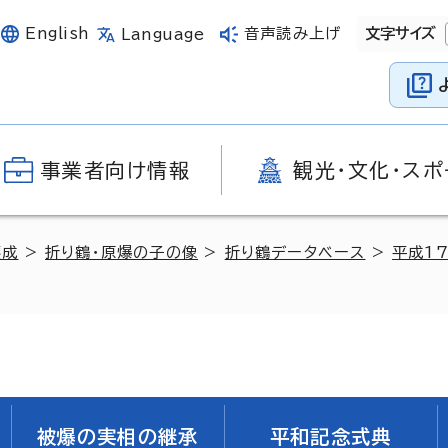
English
音声読み上げ
文字サイズ
Language
事業者向け情報
観光・文化・スポ
醸成
>
折り鶴・原爆の子の像
>
折り鶴データベース
>
平成1
被爆の実相の継承
平和記念式典