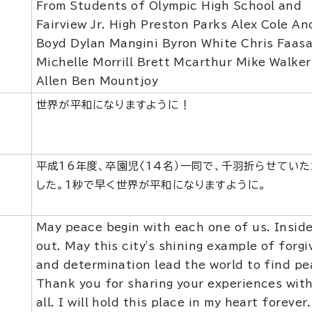
From Students of Olympic High School and
Fairview Jr. High Preston Parks Alex Cole A
Boyd Dylan Mangini Byron White Chris Faas
Michelle Morrill Brett Mcarthur Mike Walker
Allen Ben Mountjoy
世界が平和になりますように！
平成16年度、卒園児〈14名）一同で、千羽折らせてい
した。1秒で早く世界が平和になりますように。
May peace begin with each one of us. Insid
out. May this city's shining example of forg
and determination lead the world to find pe
Thank you for sharing your experiences wit
all. I will hold this place in my heart forever.