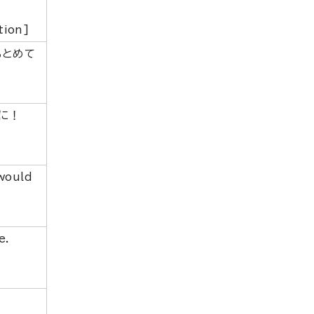
tion]
もとめて
に！
 would
e.