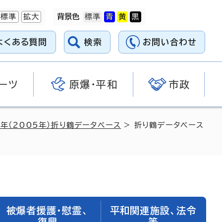
標準
拡大
背景色
よくある質問
検索
お問い合わせ
ーツ
原爆・平和
市政
7年（2005年）折り鶴データベース
> 折り鶴データベース
被爆者援護・慰霊、
平和関連施設、法令
復興
等