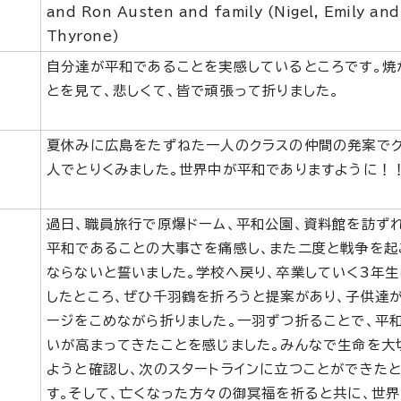
and Ron Austen and family (Nigel, Emily and
Thyrone)
自分達が平和であることを実感しているところです。焼
とを見て、悲しくて、皆で頑張って折りました。
夏休みに広島をたずねた一人のクラスの仲間の発案でク
人でとりくみました。世界中が平和でありますように！
過日、職員旅行で原爆ドーム、平和公園、資料館を訪ず
平和であることの大事さを痛感し、また二度と戦争を起
ならないと誓いました。学校へ戻り、卒業していく3年生
したところ、ぜひ千羽鶴を折ろうと提案があり、子供達
ージをこめながら折りました。一羽ずつ折ることで、平
いが高まってきたことを感じました。みんなで生命を大
ようと確認し、次のスタートラインに立つことができた
す。そして、亡くなった方々の御冥福を祈ると共に、世