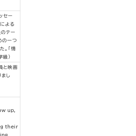
ッセー
句による
級のテー
めの一つ
た。「情
学級）
員と映画
りまし
ow up,
g their
ing