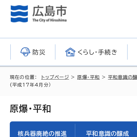
防災
くらし・手続き
現在の位置：
トップページ
>
原爆・平和
>
平和意識の
(平成17年4月分）
原爆・平和
核兵器廃絶の推進
平和意識の醸成